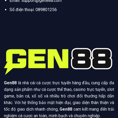
Email:
support@gen88a.com
Số điện thoại: 089801256
Gen88
là nhà cái cá cược trực tuyến hàng đầu, cung cấp đa
dạng sản phẩm như cá cược thể thao, casino trực tuyến, slot
game, bắn cá, xổ số và nhiều trò chơi đổi thưởng hấp dẫn
khác. Với hệ thống bảo mật hiện đại, giao diện thân thiện và
tốc độ giao dịch nhanh chóng,
Gen88
cam kết mang đến trải
nghiệm cá cược an toàn, minh bạch và chuyên nghiệp.