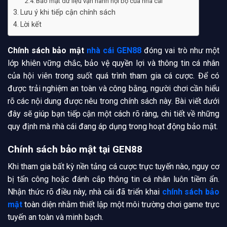
Bảo mật dữ liệu vận hành nội bộ của nhà cái
Lưu ý khi tiếp cận chính sách
Lời kết
Chính sách bảo mật
nhà cái GEN88
đóng vai trò như một
lớp khiên vững chắc, bảo vệ quyền lợi và thông tin cá nhân
của hội viên trong suốt quá trình tham gia cá cược. Để có
được trải nghiệm an toàn và công bằng, người chơi cần hiểu
rõ các nội dung được nêu trong chính sách này. Bài viết dưới
đây sẽ giúp bạn tiếp cận một cách rõ ràng, chi tiết về những
quy định mà nhà cái đang áp dụng trong hoạt động bảo mật.
Chính sách bảo mật tại GEN88
Khi tham gia bất kỳ nền tảng cá cược trực tuyến nào, nguy cơ
bị tấn công hoặc đánh cắp thông tin cá nhân luôn tiềm ẩn.
Nhận thức rõ điều này, nhà cái đã triển khai
chính sách bảo
mật
toàn diện nhằm thiết lập một môi trường chơi game trực
tuyến an toàn và minh bạch.