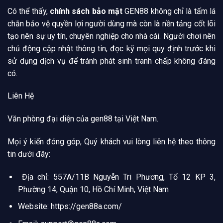
Có thể thấy,
chính sách bảo mật
GEN88 không chỉ là tấm lá
chắn bảo vệ quyền lợi người dùng mà còn là nền tảng cốt lõi
tạo nên sự uy tín, chuyên nghiệp cho nhà cái. Người chơi nên
chủ động cập nhật thông tin, đọc kỹ mọi quy định trước khi
sử dụng dịch vụ để tránh phát sinh tranh chấp không đáng
có.
Liên Hệ
Văn phòng đại diện của gen88 tại Việt Nam.
Mọi ý kiến đóng góp, Quý khách vui lòng liên hệ theo thông
tin dưới đây:
Địa chỉ: 557A/11B Nguyễn Tri Phương, Tổ 12 KP 3,
Phường 14, Quận 10, Hồ Chí Minh, Việt Nam
Website: https://gen88a.com/