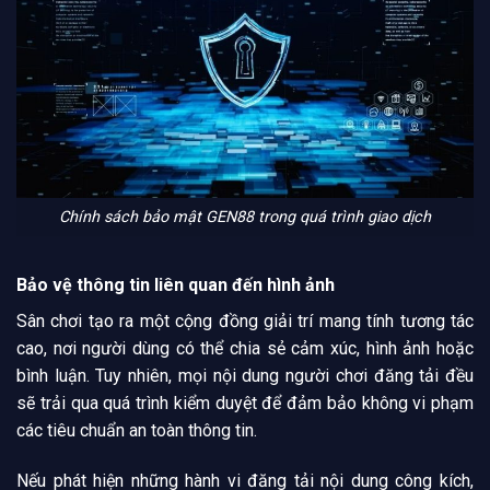
Chính sách bảo mật GEN88 trong quá trình giao dịch
Bảo vệ thông tin liên quan đến hình ảnh
Sân chơi tạo ra một cộng đồng giải trí mang tính tương tác
cao, nơi người dùng có thể chia sẻ cảm xúc, hình ảnh hoặc
bình luận. Tuy nhiên, mọi nội dung người chơi đăng tải đều
sẽ trải qua quá trình kiểm duyệt để đảm bảo không vi phạm
các tiêu chuẩn an toàn thông tin.
Nếu phát hiện những hành vi đăng tải nội dung công kích,