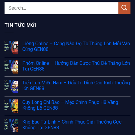
TIN TỨC MỚI
Liêng Online – Căng Não Đọ Tố Thắng Lớn Mỗi Ván
Cùng GEN88
Không
có
Phỏm Online – Hướng Dẫn Cược Thủ Dễ Thắng Lớn
bình
luận
Tại GEN88
ở
Liêng
Không
Online
có
Tiến Lên Miền Nam – Đấu Trí Đỉnh Cao Rinh Thưởng
–
bình
Căng
luận
lớn GEN88
Não
ở
Đọ
Phỏm
Không
Tố
Online
có
Quy Long Chi Bảo – Mẹo Chinh Phục Hũ Vàng
Thắng
–
bình
Lớn
Hướng
luận
Khổng Lồ GEN88
Mỗi
Dẫn
ở
Ván
Cược
Tiến
Không
Cùng
Thủ
Lên
có
Kho Báu Tứ Linh – Chinh Phục Giải Thưởng Cực
GEN88
Dễ
Miền
bình
Thắng
Nam
luận
Khủng Tại GEN88
Lớn
–
ở
Tại
Đấu
Quy
Không