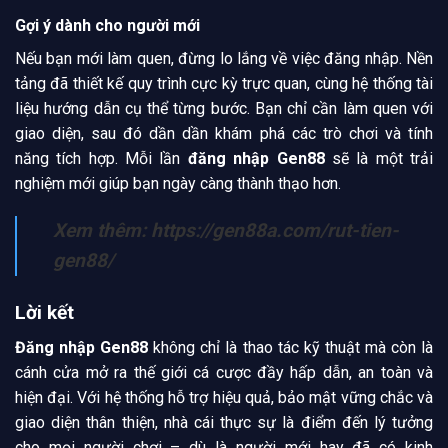
Gợi ý dành cho người mới
Nếu bạn mới làm quen, đừng lo lắng về việc đăng nhập. Nền
tảng đã thiết kế quy trình cực kỳ trực quan, cùng hệ thống tài
liệu hướng dẫn cụ thể từng bước. Bạn chỉ cần làm quen với
giao diện, sau đó dần dần khám phá các trò chơi và tính
năng tích hợp. Mỗi lần
đăng nhập Gen88
sẽ là một trải
nghiệm mới giúp bạn ngày càng thành thạo hơn.
Xem thêm: https://gen88a.com/rut-tien-
gen88/
Lời kết
Đăng nhập Gen88
không chỉ là thao tác kỹ thuật mà còn là
cánh cửa mở ra thế giới cá cược đầy hấp dẫn, an toàn và
hiện đại. Với hệ thống hỗ trợ hiệu quả, bảo mật vững chắc và
giao diện thân thiện, nhà cái thực sự là điểm đến lý tưởng
cho mọi người chơi – dù là người mới hay đã có kinh