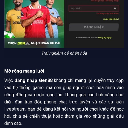
Trải nghiệm cá nhân hóa
Mở rộng mạng lưới
Việc
đăng nhập Gen88
không chỉ mang lại quyền truy cập
vào hệ thống game, mà còn giúp người chơi hòa mình vào
cộng đồng cá cược rộng lớn. Thông qua các tính năng như
diễn đàn trao đổi, phòng chat trực tuyến và các sự kiện
livestream, bạn dễ dàng kết nối với người chơi khác để học
hỏi, chia sẻ chiến thuật hoặc tham gia vào những giải đấu
đỉnh cao.