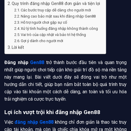
Quy trình đăng nhập Gen88 đơn giản và tiện lợi
Các bước truy cập dễ dàng cho người mới
Nâng cao bảo mật sau khi đăng nhập Gen88
Hỗ trợ người chơi gặp sự cố
Xử lý tình huống đăng nhập không thành công
Vai trò của cập nhật và bảo trì hệ thống
Gợi ý dành cho người mới
Lời kết
Đăng nhập
Gen88
trở thành bước đầu tiên và quan trọng
nhất giúp người chơi tiếp cận kho giải trí đồ sộ mà nền tảng
này mang lại. Bài viết dưới đây sẽ đóng vai trò như một
hướng dẫn chi tiết, giúp bạn nắm bắt toàn bộ quá trình truy
cập vào tài khoản một cách dễ dàng, an toàn và tối ưu hóa
trải nghiệm cá cược trực tuyến.
Lợi ích vượt trội khi đăng nhập Gen88
Việc
đăng nhập Gen88
không chỉ đơn giản là thao tác truy
cập tài khoản, mà còn là chiếc chìa khóa mở ra một không