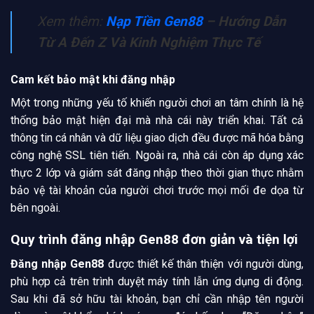
Xem thêm:
Nạp Tiền Gen88
– Hướng Dẫn
Từ A Đến Z Và Kinh Nghiệm Thực Tế
Cam kết bảo mật khi đăng nhập
Một trong những yếu tố khiến người chơi an tâm chính là hệ
thống bảo mật hiện đại mà nhà cái này triển khai. Tất cả
thông tin cá nhân và dữ liệu giao dịch đều được mã hóa bằng
công nghệ SSL tiên tiến. Ngoài ra, nhà cái còn áp dụng xác
thực 2 lớp và giám sát đăng nhập theo thời gian thực nhằm
bảo vệ tài khoản của người chơi trước mọi mối đe dọa từ
bên ngoài.
Quy trình đăng nhập Gen88 đơn giản và tiện lợi
Đăng nhập Gen88
được thiết kế thân thiện với người dùng,
phù hợp cả trên trình duyệt máy tính lẫn ứng dụng di động.
Sau khi đã sở hữu tài khoản, bạn chỉ cần nhập tên người