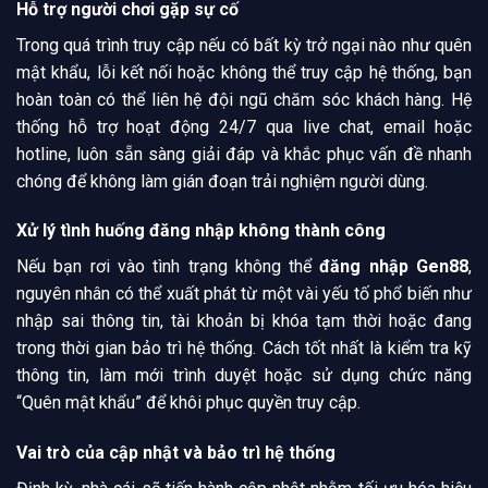
Hỗ trợ người chơi gặp sự cố
Trong quá trình truy cập nếu có bất kỳ trở ngại nào như quên
mật khẩu, lỗi kết nối hoặc không thể truy cập hệ thống, bạn
hoàn toàn có thể liên hệ đội ngũ chăm sóc khách hàng. Hệ
thống hỗ trợ hoạt động 24/7 qua live chat, email hoặc
hotline, luôn sẵn sàng giải đáp và khắc phục vấn đề nhanh
chóng để không làm gián đoạn trải nghiệm người dùng.
Xử lý tình huống đăng nhập không thành công
Nếu bạn rơi vào tình trạng không thể
đăng nhập Gen88
,
nguyên nhân có thể xuất phát từ một vài yếu tố phổ biến như
nhập sai thông tin, tài khoản bị khóa tạm thời hoặc đang
trong thời gian bảo trì hệ thống. Cách tốt nhất là kiểm tra kỹ
thông tin, làm mới trình duyệt hoặc sử dụng chức năng
“Quên mật khẩu” để khôi phục quyền truy cập.
Vai trò của cập nhật và bảo trì hệ thống