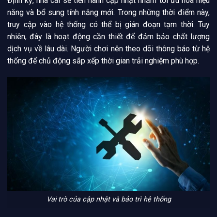
Định kỳ, nhà cái sẽ tiến hành cập nhật nhằm tối ưu hóa hiệu
năng và bổ sung tính năng mới. Trong những thời điểm này,
truy cập vào hệ thống có thể bị gián đoạn tạm thời. Tuy
nhiên, đây là hoạt động cần thiết để đảm bảo chất lượng
dịch vụ về lâu dài. Người chơi nên theo dõi thông báo từ hệ
thống để chủ động sắp xếp thời gian trải nghiệm phù hợp.
Vai trò của cập nhật và bảo trì hệ thống